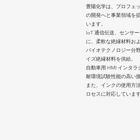
豊陽化学は、プロフェ
の開発へと事業領域を拡
います。
IoT 通信伝送、センサ
に、柔軟な絶縁材料お
バイオテクノロジー分
イズ絶縁材料を供給。
自動車用 HMI イン
耐環境試験性能の高い
また、インクの使用方法
ロセスに対応していま