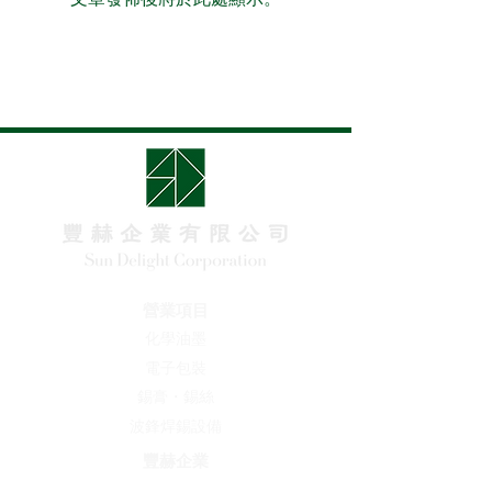
營業項目
化學油墨
​電子包裝
錫膏・錫絲
波鋒焊錫設備
豐赫企業
關於我們