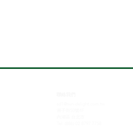
​聯絡我們
sd1@sun-delight.com.tw
洲子街50號4F
內湖區​ 台北市
Tel: (886) 02 8797 7758