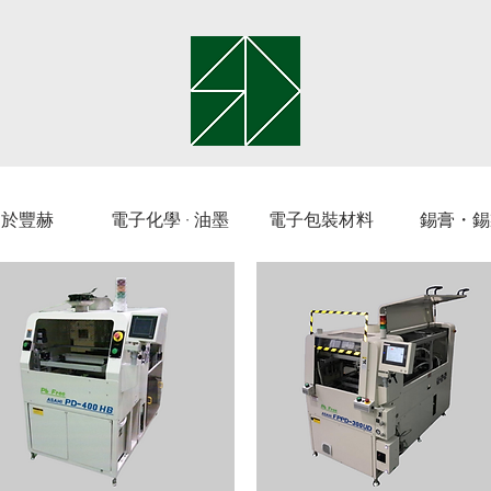
關於豐赫
電子化學 · 油墨
電子包裝材料
錫膏・錫