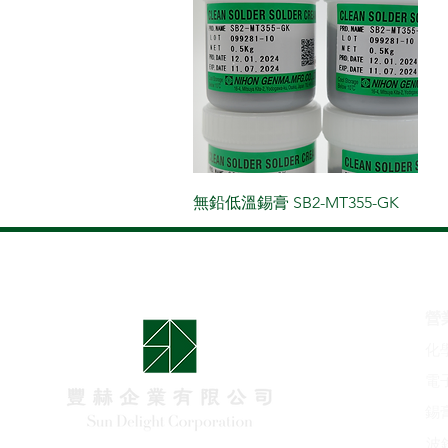
無鉛低溫錫膏 SB2-MT355-GK
營
化
​
錫
波