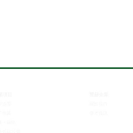
業項目
豐赫企業
學油墨
關於我們
電子包裝
​徵才資訊
膏・錫絲
鋒焊錫設備